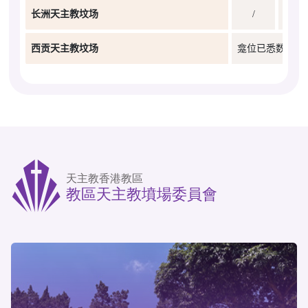
长洲天主教坟场
/
西贡天主教坟场
龛位已悉数编配