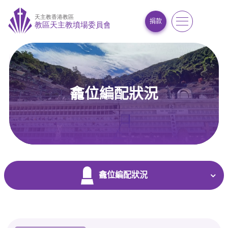
捐款
龕位編配狀況
首頁
/
常用功能及表格
/
龕位編配狀況
龕位編配狀況