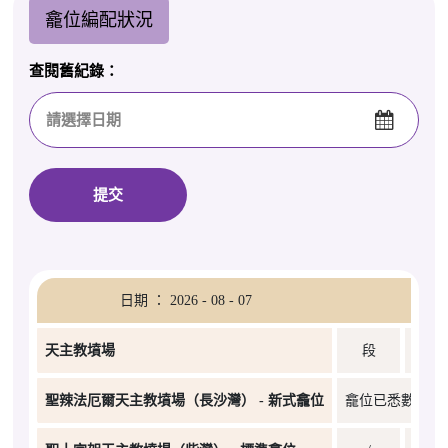
龕位編配狀況
查閱舊紀錄：
提交
日期 ： 2026 - 08 - 07
天主教墳場
段
聖辣法厄爾天主教墳場（長沙灣） - 新式龕位
龕位已悉數編配