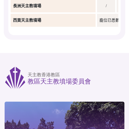
長洲天主教墳場
/
西貢天主教墳場
龕位已悉數編配