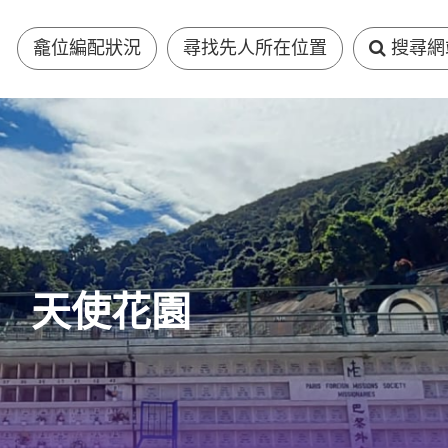
龕位編配狀況
尋找先人所在位置
搜尋網
天使花園