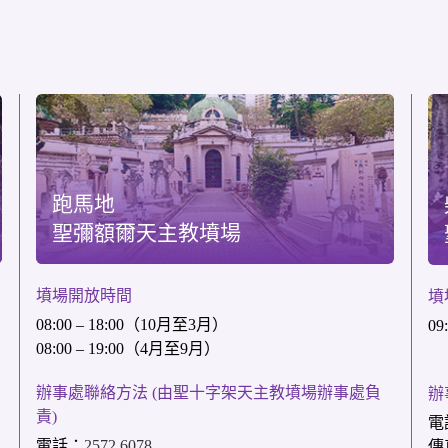
跑馬地
聖彌額爾天主教墳場
墳場開放時間
墳
08:00 – 18:00（10月至3月）
09
08:00 – 19:00（4月至9月）
辦事處聯絡方法 (由聖十字架天主教墳場辦事處負
辦
責)
電
電話：
2572 6078
傳真