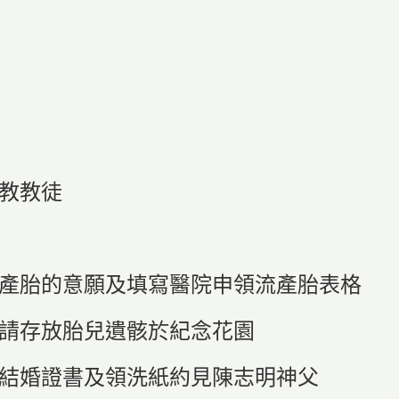
主教教徒
留流產胎的意願及填寫醫院申領流產胎表格
申請存放胎兒遺骸於紀念花園
表，結婚證書及領洗紙約見陳志明神父