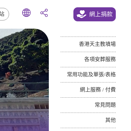
網上捐款
站
香港天主教墳場
各項安葬服務
常用功能及單張/表格
網上服務 / 付費
常見問題
其他