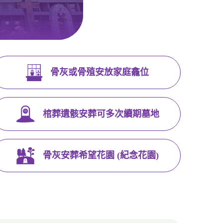
骨灰或骨殖安放家庭龕位
棺葬遺骸安葬可多次續期墓地
骨灰安葬希望花園 (紀念花園)