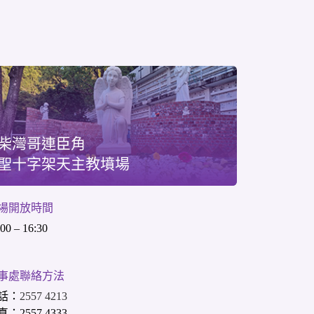
柴灣哥連臣角
聖十字架天主教墳場
場開放時間
:00 – 16:30
事處聯絡方法
話：
2557 4213
：2557 4333