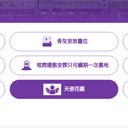
骨灰安放龕位
棺葬遺骸安葬只可續期一次墓地
天使花園