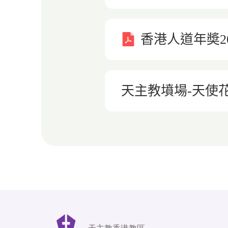
香港人道年奬20
天主教墳場-天使花園 