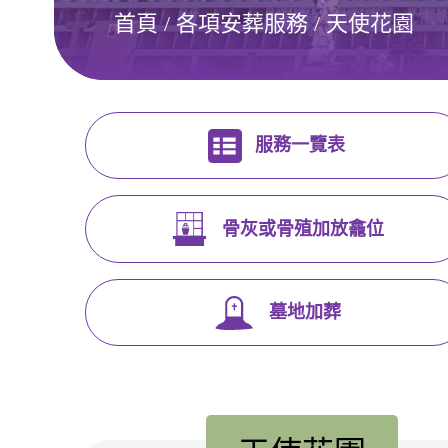
首頁
/
各項安葬服務
/
天使花園
服務一覽表
骨灰或骨殖加放龕位
墓地加葬