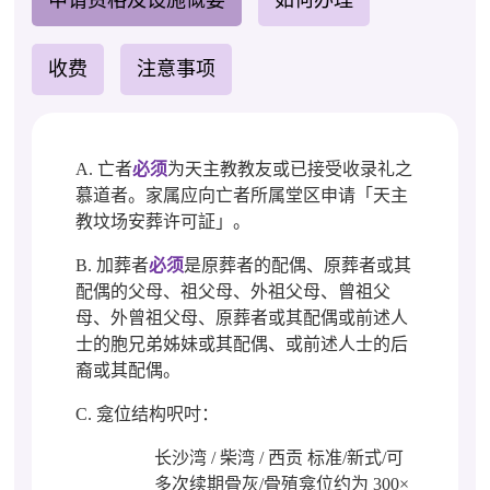
申请资格及设施慨要
如何办理
收费
注意事项
A. 亡者
必须
为天主教教友或已接受收录礼之
慕道者。家属应向亡者所属堂区申请「天主
教坟场安葬许可証」。
B. 加葬者
必须
是原葬者的配偶、原葬者或其
配偶的父母、祖父母、外祖父母、曾祖父
母、外曾祖父母、原葬者或其配偶或前述人
士的胞兄弟姊妹或其配偶、或前述人士的后
裔或其配偶。
C. 龛位结构呎吋：
长沙湾 / 柴湾 / 西贡 标准/新式/可
多次续期骨灰/骨殖龛位约为 300×